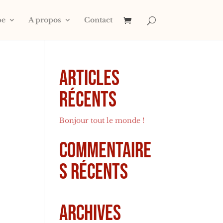
pe
A propos
Contact
Articles
récents
Bonjour tout le monde !
Commentaire
s récents
Archives