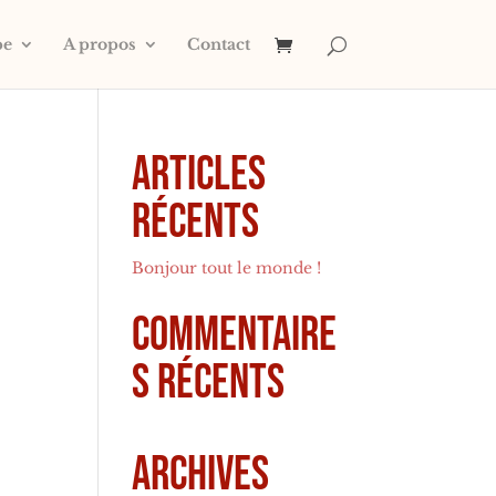
pe
A propos
Contact
Articles
récents
Bonjour tout le monde !
Commentaire
s récents
Archives