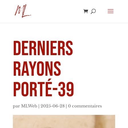
derniers
rayons
porté-39
par
MLWeb
|
2025-06-28
|
0 commentaires