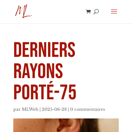
derniers
rayons
porté-75
par
MLWeb
|
2025-06-28
|
0 commentaires