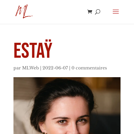
Estaÿ
par
MLWeb
|
2022-06-07
|
0 commentaires