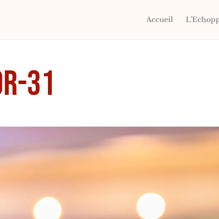
Accueil
L’Echop
or-31