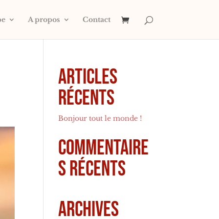
pe
A propos
Contact
Articles
récents
Bonjour tout le monde !
Commentaire
s récents
Archives