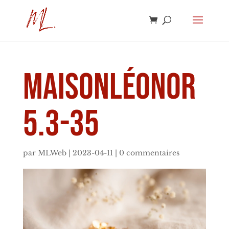
MAISONLÉONOR
5.3-35
par
MLWeb
|
2023-04-11
|
0 commentaires