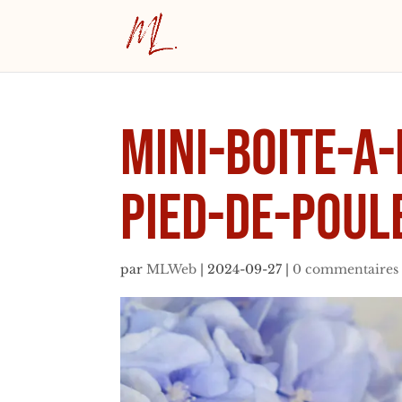
mini-boite-a
pied-de-poul
par
MLWeb
|
2024-09-27
|
0 commentaires