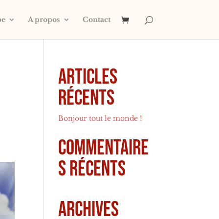
pe
A propos
Contact
Articles
récents
Bonjour tout le monde !
Commentaire
s récents
Archives