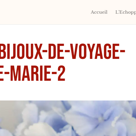
Accueil
L’Echop
-bijoux-de-voyage-
e-marie-2