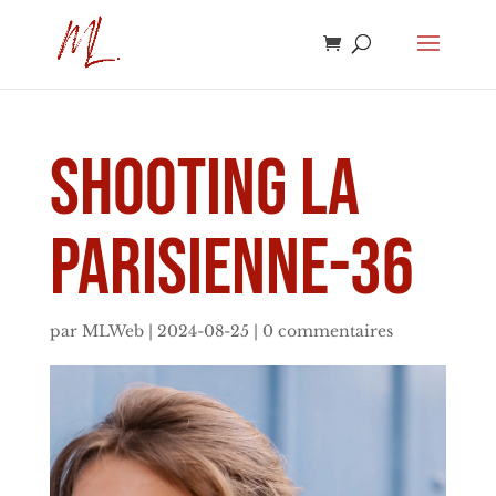
SHooting La
Parisienne-36
par
MLWeb
|
2024-08-25
|
0 commentaires