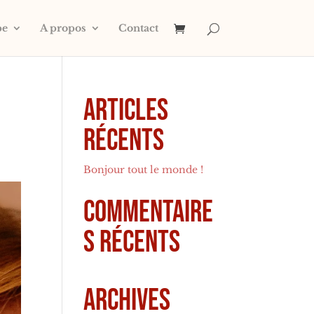
pe
A propos
Contact
Articles
récents
Bonjour tout le monde !
Commentaire
s récents
Archives