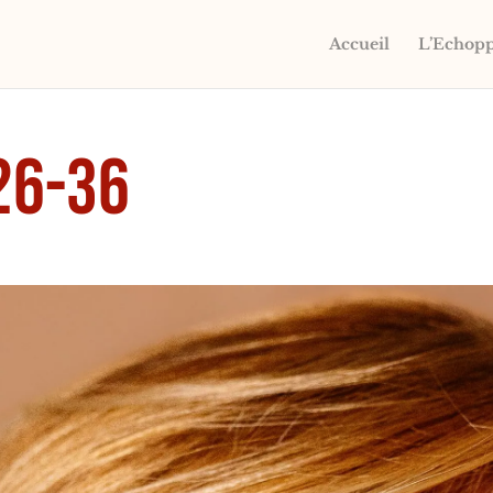
Accueil
L’Echop
26-36
s